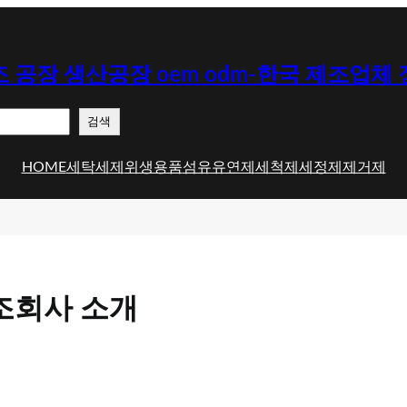
 공장 생산공장 oem odm-한국 제조업체
검색
HOME
세탁세제
위생용품
섬유유연제
세척제
세정제
제거제
조회사 소개