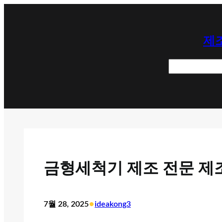
콘
텐
제조
츠
로
검
바
색
로
가
기
금형세척기 제조 전문 제
•
7월 28, 2025
ideakong3