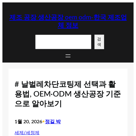
콘
텐
제조 공장 생산공장 oem odm-한국 제조업
츠
체 정보
로
바
검
로
검
색
색
가
기
# 날벌레차단코팅제 선택과 활
용법, OEM·ODM 생산공장 기준
으로 알아보기
1월 20, 2026
•
정길 박
세제/세정제