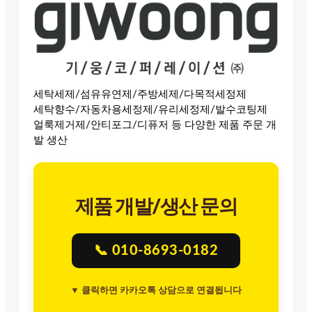
세탁세제/섬유유연제/주방세제/다목적세정제
세탁향수/자동차용세정제/유리세정제/발수코팅제
얼룩제거제/안티포그/디퓨저 등 다양한 제품 주문 개
발 생산
제품 개발/생산 문의
📞 010-8693-0182
▼ 클릭하면 카카오톡 상담으로 연결됩니다