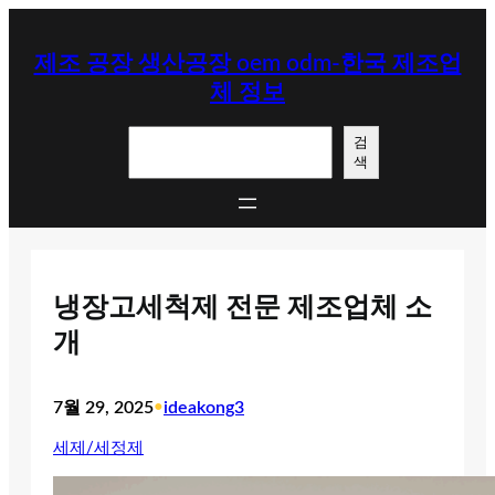
콘
텐
제조 공장 생산공장 oem odm-한국 제조업
츠
체 정보
로
바
검
로
검
색
색
가
기
냉장고세척제 전문 제조업체 소
개
7월 29, 2025
•
ideakong3
세제/세정제