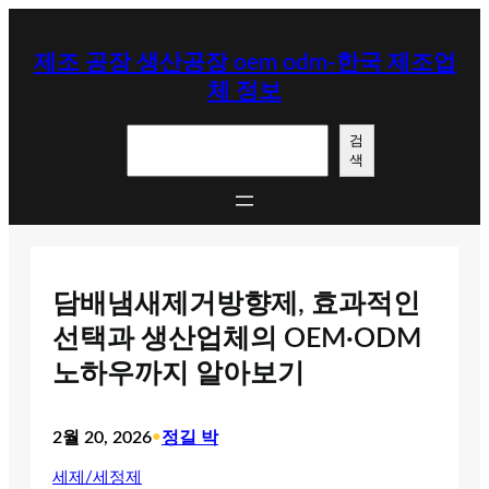
콘
텐
제조 공장 생산공장 oem odm-한국 제조업
츠
체 정보
로
바
검
로
검
색
색
가
기
담배냄새제거방향제, 효과적인
선택과 생산업체의 OEM·ODM
노하우까지 알아보기
2월 20, 2026
•
정길 박
세제/세정제