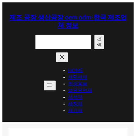
콘
텐
제조 공장 생산공장 oem odm-한국 제조업
츠
체 정보
로
바
검
로
검
색
색
가
기
HOME
세탁세제
위생용품
섬유유연제
세척제
세정제
제거제