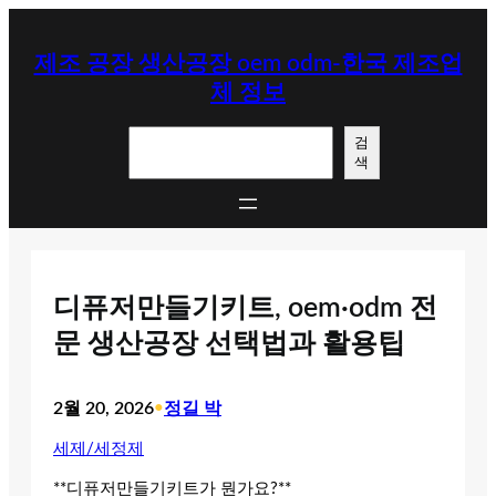
콘
텐
제조 공장 생산공장 oem odm-한국 제조업
츠
체 정보
로
바
검
로
검
색
색
가
기
디퓨저만들기키트, oem·odm 전
문 생산공장 선택법과 활용팁
2월 20, 2026
•
정길 박
세제/세정제
**디퓨저만들기키트가 뭔가요?**