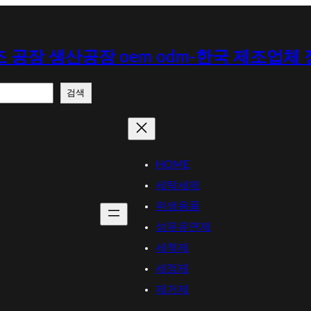
 공장 생산공장 oem odm-한국 제조업체
검색
HOME
세탁세제
위생용품
섬유유연제
세척제
세정제
제거제