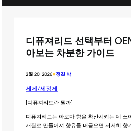
디퓨져리드 선택부터 OE
아보는 차분한 가이드
•
2월 20, 2026
정길 박
세제/세정제
[디퓨져리드란 뭘까]
디퓨져리드는 아로마 향을 확산시키는 데 쓰이
재질로 만들어져 향유를 머금으면 서서히 향기