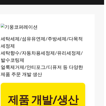
세탁세제/섬유유연제/주방세제/다목적
세정제
세탁향수/자동차용세정제/유리세정제/
발수코팅제
얼룩제거제/안티포그/디퓨저 등 다양한
제품 주문 개발 생산
제품 개발/생산