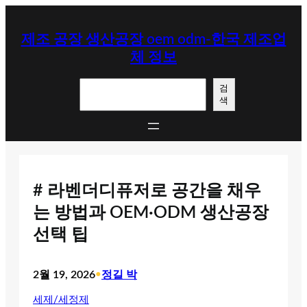
콘
텐
제조 공장 생산공장 oem odm-한국 제조업
츠
체 정보
로
바
검
로
검
색
색
가
기
# 라벤더디퓨저로 공간을 채우
는 방법과 OEM·ODM 생산공장
선택 팁
2월 19, 2026
•
정길 박
세제/세정제