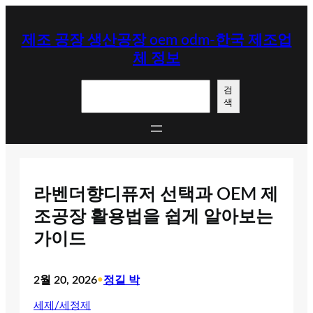
콘
텐
제조 공장 생산공장 oem odm-한국 제조업
츠
체 정보
로
바
검
로
검
색
색
가
기
라벤더향디퓨저 선택과 OEM 제
조공장 활용법을 쉽게 알아보는
가이드
2월 20, 2026
•
정길 박
세제/세정제