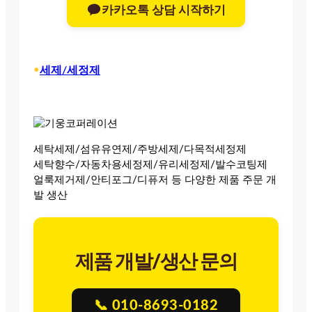
카카오톡 상담 시작하기
•
세제/세정제
세탁세제/섬유유연제/주방세제/다목적세정제
세탁향수/자동차용세정제/유리세정제/발수코팅제
얼룩제거제/안티포그/디퓨저 등 다양한 제품 주문 개
발 생산
제품 개발/생산 문의
📞 010-8693-0182