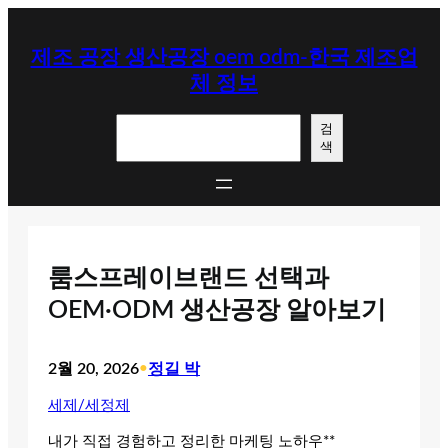
콘
텐
제조 공장 생산공장 oem odm-한국 제조업
츠
체 정보
로
바
검
로
검
색
색
가
기
룸스프레이브랜드 선택과
OEM·ODM 생산공장 알아보기
2월 20, 2026
•
정길 박
세제/세정제
내가 직접 경험하고 정리한 마케팅 노하우**