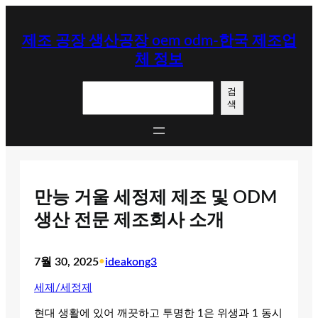
콘
텐
제조 공장 생산공장 oem odm-한국 제조업
츠
체 정보
로
바
검
로
검
색
색
가
기
만능 거울 세정제 제조 및 ODM
생산 전문 제조회사 소개
7월 30, 2025
•
ideakong3
세제/세정제
현대 생활에 있어 깨끗하고 투명한 1은 위생과 1 동시