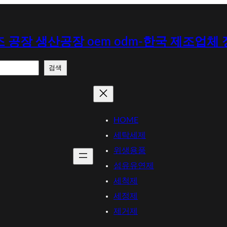
 공장 생산공장 oem odm-한국 제조업체
검색
HOME
세탁세제
위생용품
섬유유연제
세척제
세정제
제거제