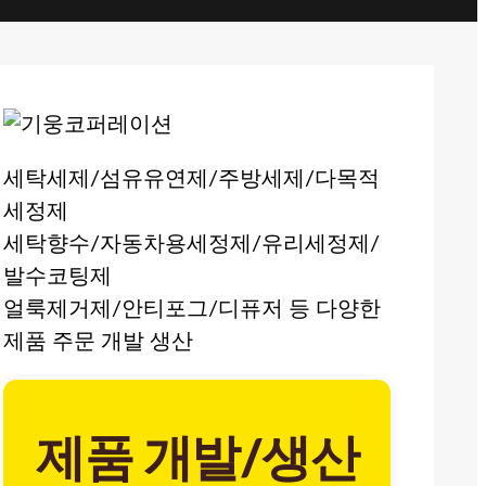
세탁세제/섬유유연제/주방세제/다목적
세정제
세탁향수/자동차용세정제/유리세정제/
발수코팅제
얼룩제거제/안티포그/디퓨저 등 다양한
제품 주문 개발 생산
제품 개발/생산