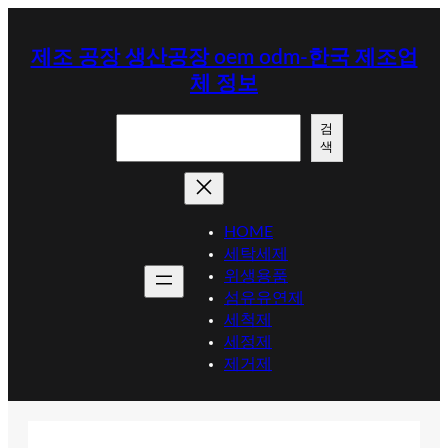
콘
텐
제조 공장 생산공장 oem odm-한국 제조업
츠
체 정보
로
바
검
로
검
색
색
가
기
HOME
세탁세제
위생용품
섬유유연제
세척제
세정제
제거제