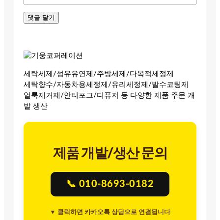
세탁세제/섬유유연제/주방세제/다목적세정제
세탁향수/자동차용세정제/유리세정제/발수코팅제
얼룩제거제/안티포그/디퓨저 등 다양한 제품 주문 개
발 생산
제품 개발/생산 문의
📞 010-8693-0182
▼ 클릭하면 카카오톡 상담으로 연결됩니다