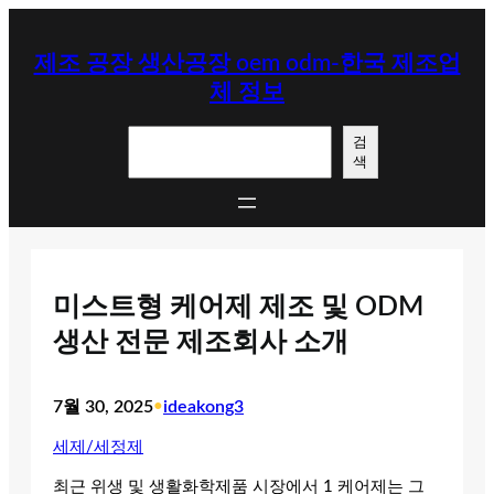
콘
텐
제조 공장 생산공장 oem odm-한국 제조업
츠
체 정보
로
바
검
로
검
색
색
가
기
미스트형 케어제 제조 및 ODM
생산 전문 제조회사 소개
7월 30, 2025
•
ideakong3
세제/세정제
최근 위생 및 생활화학제품 시장에서 1 케어제는 그