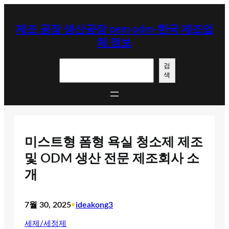
콘
텐
제조 공장 생산공장 oem odm-한국 제조업
츠
체 정보
로
바
검
로
검
색
색
가
기
미스트형 폼형 욕실 청소제 제조
및 ODM 생산 전문 제조회사 소
개
7월 30, 2025
•
ideakong3
세제/세정제