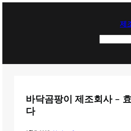
콘
텐
제조
츠
로
검
바
색
로
가
기
바닥곰팡이 제조회사 – 
다