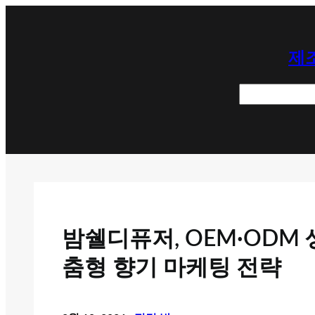
콘
텐
제조
츠
로
검
바
색
로
가
기
밤쉘디퓨저, OEM·ODM
춤형 향기 마케팅 전략