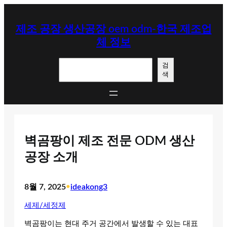
콘
텐
제조 공장 생산공장 oem odm-한국 제조업
츠
체 정보
로
바
검
로
검
색
색
가
기
벽곰팡이 제조 전문 ODM 생산
공장 소개
8월 7, 2025
•
ideakong3
세제/세정제
벽곰팡이는 현대 주거 공간에서 발생할 수 있는 대표