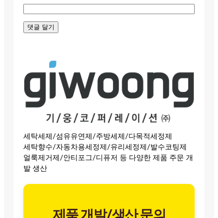
세탁세제/섬유유연제/주방세제/다목적세정제
세탁향수/자동차용세정제/유리세정제/발수코팅제
얼룩제거제/안티포그/디퓨저 등 다양한 제품 주문 개
발 생산
제품 개발/생산 문의