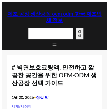
콘
텐
제조 공장 생산공장 oem odm-한국 제조업
츠
체 정보
로
바
검
로
검
색
색
가
기
# 벽면보호코팅액, 안전하고 깔
끔한 공간을 위한 OEM·ODM 생
산공장 선택 가이드
1월 20, 2026
•
정길 박
세제/세정제