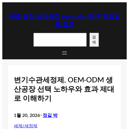
콘
텐
제조 공장 생산공장 oem odm-한국 제조업
츠
체 정보
로
바
검
로
검
색
색
가
기
변기수관세정제, OEM·ODM 생
산공장 선택 노하우와 효과 제대
로 이해하기
1월 20, 2026
•
정길 박
세제/세정제