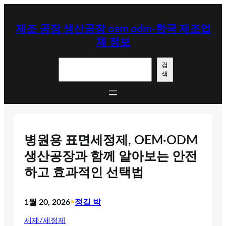
콘
텐
제조 공장 생산공장 oem odm-한국 제조업
츠
체 정보
로
바
검
로
검
색
색
가
기
병원용 표면세정제, OEM·ODM
생산공장과 함께 알아보는 안전
하고 효과적인 선택법
1월 20, 2026
•
정길 박
세제/세정제