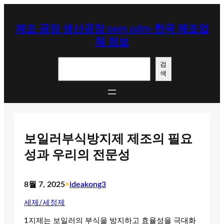
콘
텐
제조 공장 생산공장 oem odm-한국 제조업
츠
체 정보
로
바
검
로
검
색
색
가
기
보일러부식방지제 제조의 필요
성과 우리의 전문성
8월 7, 2025
•
ideakong3
세제/세정제
1지제는 보일러의 부식을 방지하고 효율성을 극대화