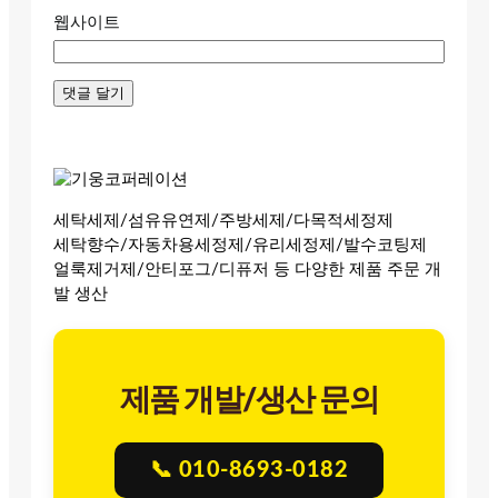
웹사이트
세탁세제/섬유유연제/주방세제/다목적세정제
세탁향수/자동차용세정제/유리세정제/발수코팅제
얼룩제거제/안티포그/디퓨저 등 다양한 제품 주문 개
발 생산
제품 개발/생산 문의
📞 010-8693-0182