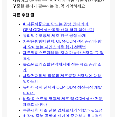
사용하고 싶다면 부식방지제에 대한 기본적인 이해와
꾸준한 관리가 필수라는 점, 꼭 기억하세요.
다른 추천 글
# 디퓨져꽃으로 만드는 감성 인테리어,
OEM·ODM 생산공장 선택 꿀팁 알아보기
유리발수코팅제 제조 전문 공장 소개
차량용방향제편백, OEM·ODM 생산공장과 함
께 알아보는 자연스러운 향기 선택법
제로웨이스트답례품: 지속 가능한 선택과 그 필
요성
불스원크리스탈유막제거제 전문 제조 공장 소
개
세탁전처리제 활용과 제조공장 선택법에 대해
알아보니
유아디퓨저 선택과 OEM·ODM 생산공장 개발
이야기
바닥 미스트형 코팅제 제조 및 ODM 생산 전문
제조회사 안내
부품세척 제조 전문 업체로서의 역할과 필요성
화장실 줄눈 곰팡이 제거의 중요성과 효과적인