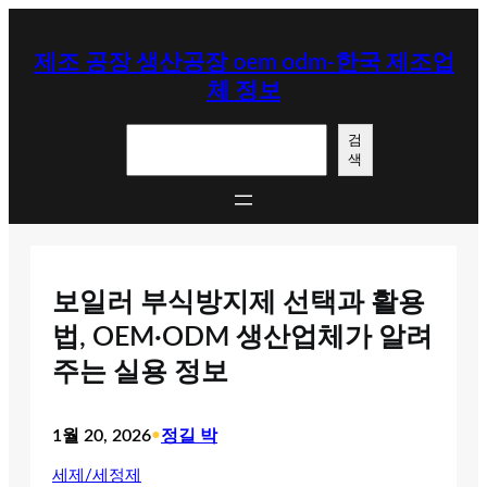
콘
텐
제조 공장 생산공장 oem odm-한국 제조업
츠
체 정보
로
바
검
로
검
색
색
가
기
보일러 부식방지제 선택과 활용
법, OEM·ODM 생산업체가 알려
주는 실용 정보
1월 20, 2026
•
정길 박
세제/세정제