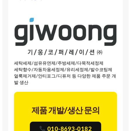
세탁세제/섬유유연제/주방세제/다목적세정제
세탁향수/자동차용세정제/유리세정제/발수코팅제
얼룩제거제/안티포그/디퓨저 등 다양한 제품 주문 개
발 생산
제품 개발/생산 문의
010-8693-0182