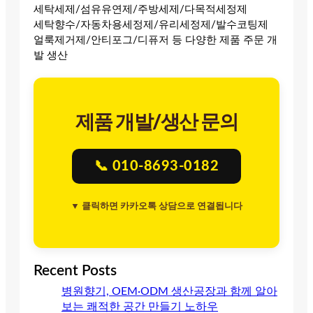
세탁세제/섬유유연제/주방세제/다목적세정제
세탁향수/자동차용세정제/유리세정제/발수코팅제
얼룩제거제/안티포그/디퓨저 등 다양한 제품 주문 개
발 생산
제품 개발/생산 문의
📞 010-8693-0182
▼ 클릭하면 카카오톡 상담으로 연결됩니다
Recent Posts
병원향기, OEM·ODM 생산공장과 함께 알아
보는 쾌적한 공간 만들기 노하우