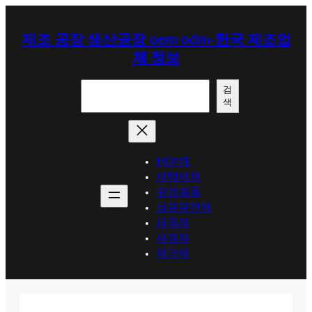
콘
텐
제조 공장 생산공장 oem odm-한국 제조업
츠
체 정보
로
바
검
로
검
색
색
가
기
HOME
세탁세제
위생용품
섬유유연제
세척제
세정제
제거제