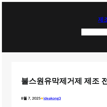
콘
텐
제조
츠
로
검
바
색
로
가
기
불스원유막제거제 제조 전
•
8월 7, 2025
ideakong3