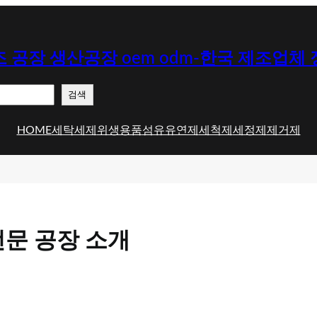
 공장 생산공장 oem odm-한국 제조업체
검색
HOME
세탁세제
위생용품
섬유유연제
세척제
세정제
제거제
문 공장 소개