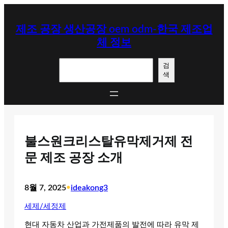
콘
텐
제조 공장 생산공장 oem odm-한국 제조업
츠
체 정보
로
바
검
로
검
색
색
가
기
불스원크리스탈유막제거제 전
문 제조 공장 소개
8월 7, 2025
•
ideakong3
세제/세정제
현대 자동차 산업과 가전제품의 발전에 따라 유막 제