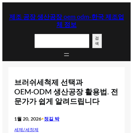
콘
텐
제조 공장 생산공장 oem odm-한국 제조업
츠
체 정보
로
바
검
로
검
색
색
가
기
브러쉬세척제 선택과
OEM·ODM 생산공장 활용법. 전
문가가 쉽게 알려드립니다
1월 20, 2026
•
정길 박
세제/세정제