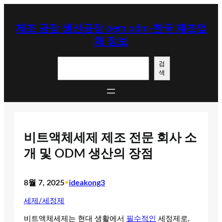
콘
텐
제조 공장 생산공장 oem odm-한국 제조업
츠
체 정보
로
바
검
로
검
색
색
가
기
비트액체세제 제조 전문 회사 소
개 및 ODM 생산의 장점
8월 7, 2025
•
ideakong3
세제/세정제
비트액체세제는 현대 생활에서
필수적인
세정제로,