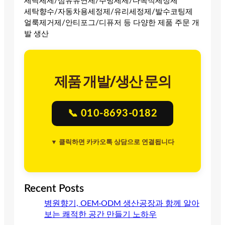
세탁세제/섬유유연제/주방세제/다목적세정제
세탁향수/자동차용세정제/유리세정제/발수코팅제
얼룩제거제/안티포그/디퓨저 등 다양한 제품 주문 개
발 생산
제품 개발/생산 문의
📞 010-8693-0182
▼ 클릭하면 카카오톡 상담으로 연결됩니다
Recent Posts
병원향기, OEM·ODM 생산공장과 함께 알아
보는 쾌적한 공간 만들기 노하우