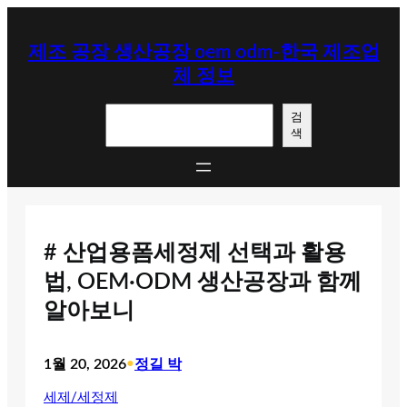
콘
텐
제조 공장 생산공장 oem odm-한국 제조업
츠
체 정보
로
바
검
로
검
색
색
가
기
# 산업용폼세정제 선택과 활용
법, OEM·ODM 생산공장과 함께
알아보니
1월 20, 2026
•
정길 박
세제/세정제