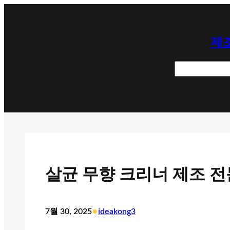
콘
텐
제조
츠
로
검
바
색
로
가
기
살균 무향 크리너 제조 전
•
7월 30, 2025
ideakong3