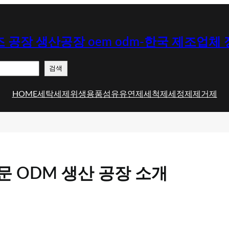
 공장 생산공장 oem odm-한국 제조업체
검색
HOME
세탁세제
위생용품
섬유유연제
세척제
세정제
제거제
문 ODM 생산 공장 소개