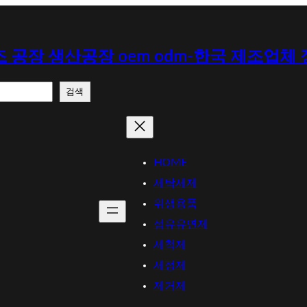
 공장 생산공장 oem odm-한국 제조업체
검색
HOME
세탁세제
위생용품
섬유유연제
세척제
세정제
제거제