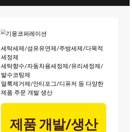
세탁세제/섬유유연제/주방세제/다목적
세정제
세탁향수/자동차용세정제/유리세정제/
발수코팅제
얼룩제거제/안티포그/디퓨저 등 다양한
제품 주문 개발 생산
제품 개발/생산