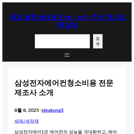
콘
텐
제조 공장 생산공장 oem odm-한국 제조업
츠
체 정보
로
바
검
로
검
색
색
가
기
삼성전자에어컨청소비용 전문
제조사 소개
8월 8, 2025
•
ideakong3
세제/세정제
삼성전자에어1은 에어컨의 성능을 극대화하고, 에어