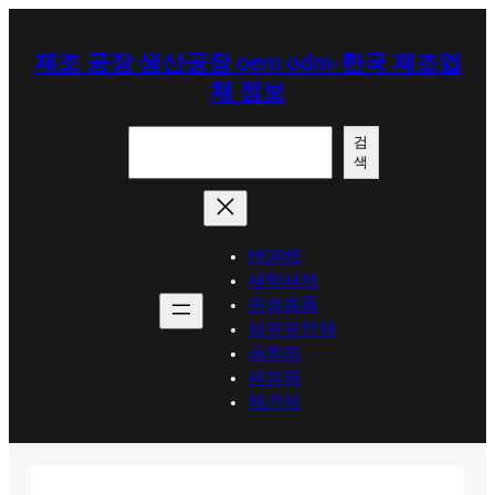
콘
텐
제조 공장 생산공장 oem odm-한국 제조업
츠
체 정보
로
바
검
로
검
색
색
가
기
HOME
세탁세제
위생용품
섬유유연제
세척제
세정제
제거제