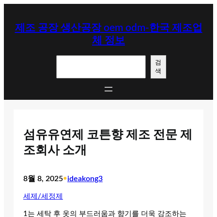
콘
텐
제조 공장 생산공장 oem odm-한국 제조업
츠
체 정보
로
바
검
로
검
색
색
가
기
섬유유연제 코튼향 제조 전문 제
조회사 소개
8월 8, 2025
•
ideakong3
세제/세정제
1는 세탁 후 옷의 부드러움과 향기를 더욱 강조하는