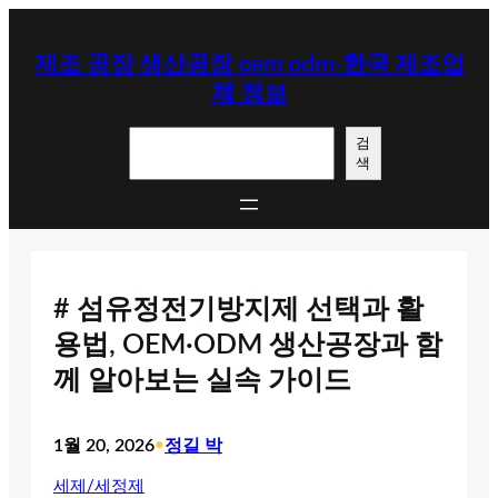
콘
텐
제조 공장 생산공장 oem odm-한국 제조업
츠
체 정보
로
바
검
로
검
색
색
가
기
# 섬유정전기방지제 선택과 활
용법, OEM·ODM 생산공장과 함
께 알아보는 실속 가이드
1월 20, 2026
•
정길 박
세제/세정제