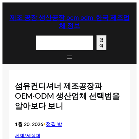
콘
텐
제조 공장 생산공장 oem odm-한국 제조업
츠
체 정보
로
바
검
로
검
색
색
가
기
섬유컨디셔너 제조공장과
OEM·ODM 생산업체 선택법을
알아보다 보니
1월 20, 2026
•
정길 박
세제/세정제