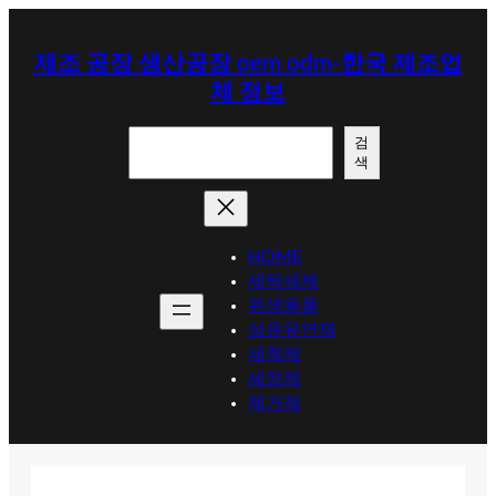
콘
텐
제조 공장 생산공장 oem odm-한국 제조업
츠
체 정보
로
바
검
로
검
색
색
가
기
HOME
세탁세제
위생용품
섬유유연제
세척제
세정제
제거제