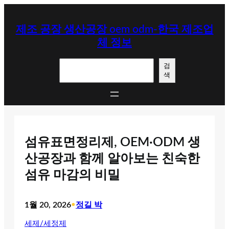
콘
텐
제조 공장 생산공장 oem odm-한국 제조업
츠
체 정보
로
바
검
로
검
색
색
가
기
섬유표면정리제, OEM·ODM 생
산공장과 함께 알아보는 친숙한
섬유 마감의 비밀
1월 20, 2026
•
정길 박
세제/세정제