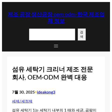
콘
텐
제조 공장 생산공장 oem odm-한국 제조업
츠
체 정보
로
바
검
로
검
색
색
가
기
섬유 세탁기 크리너 제조 전문
회사, OEM·ODM 완벽 대응
7월 30, 2025
•
ideakong3
세제/세정제
섬유 세탁기 1는 세탁기 내부의 1 때와 세균, 곰팡이