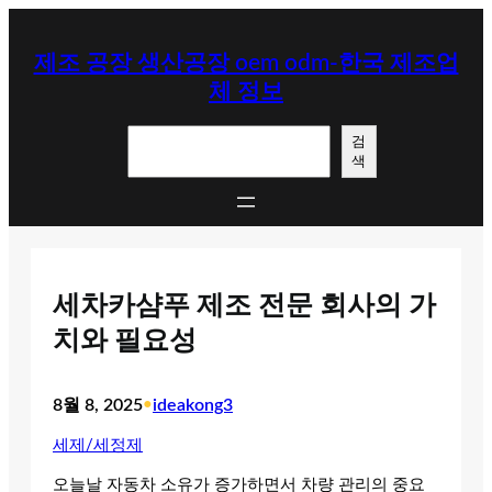
콘
텐
제조 공장 생산공장 oem odm-한국 제조업
츠
체 정보
로
바
검
로
검
색
색
가
기
세차카샴푸 제조 전문 회사의 가
치와 필요성
8월 8, 2025
•
ideakong3
세제/세정제
오늘날 자동차 소유가 증가하면서 차량 관리의 중요