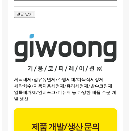
세탁세제/섬유유연제/주방세제/다목적세정제
세탁향수/자동차용세정제/유리세정제/발수코팅제
얼룩제거제/안티포그/디퓨저 등 다양한 제품 주문 개
발 생산
제품 개발/생산 문의