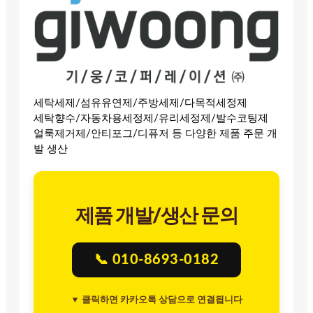
세탁세제/섬유유연제/주방세제/다목적세정제
세탁향수/자동차용세정제/유리세정제/발수코팅제
얼룩제거제/안티포그/디퓨저 등 다양한 제품 주문 개
발 생산
제품 개발/생산 문의
📞 010-8693-0182
▼ 클릭하면 카카오톡 상담으로 연결됩니다