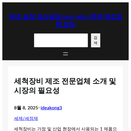
콘
텐
제조 공장 생산공장 oem odm-한국 제조업
츠
체 정보
로
바
검
로
검
색
색
가
기
세척장비 제조 전문업체 소개 및
시장의 필요성
8월 8, 2025
•
ideakong3
세제/세정제
세척장비는 가정 및 산업 현장에서 사용되는 1 제품으