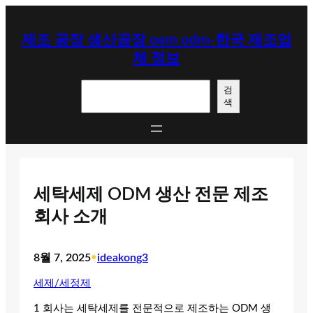
콘
텐
제조 공장 생산공장 oem odm-한국 제조업
츠
체 정보
로
바
검
로
검
색
색
가
기
세탁세제 ODM 생산 전문 제조
회사 소개
8월 7, 2025
•
ideakong3
세제/세정제
1 회사는 세탁세제를 전문적으로 제조하는 ODM 생