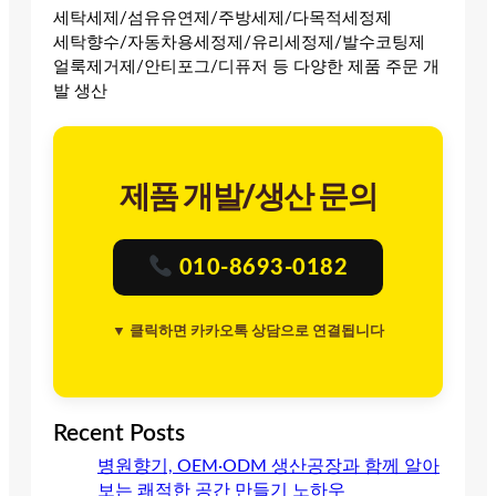
세탁세제/섬유유연제/주방세제/다목적세정제
세탁향수/자동차용세정제/유리세정제/발수코팅제
얼룩제거제/안티포그/디퓨저 등 다양한 제품 주문 개
발 생산
제품 개발/생산 문의
010-8693-0182
▼ 클릭하면 카카오톡 상담으로 연결됩니다
Recent Posts
병원향기, OEM·ODM 생산공장과 함께 알아
보는 쾌적한 공간 만들기 노하우