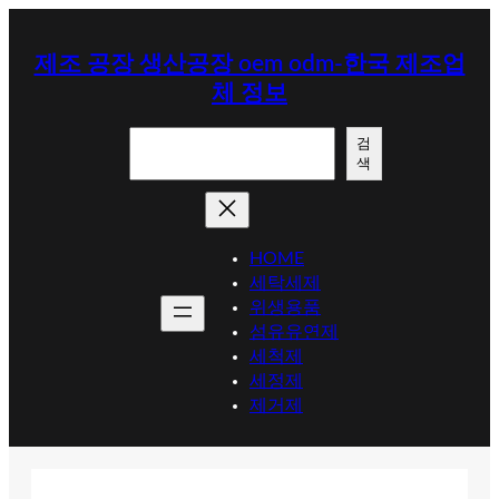
콘
텐
제조 공장 생산공장 oem odm-한국 제조업
츠
체 정보
로
바
검
로
검
색
색
가
기
HOME
세탁세제
위생용품
섬유유연제
세척제
세정제
제거제