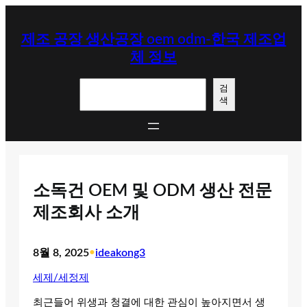
콘
텐
제조 공장 생산공장 oem odm-한국 제조업
츠
체 정보
로
바
검
로
검
색
색
가
기
소독건 OEM 및 ODM 생산 전문
제조회사 소개
8월 8, 2025
•
ideakong3
세제/세정제
최근들어 위생과 청결에 대한 관심이 높아지면서 생