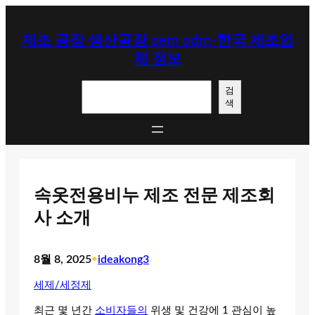
콘
텐
제조 공장 생산공장 oem odm-한국 제조업
츠
체 정보
로
바
검
로
검
색
색
가
기
속옷전용비누 제조 전문 제조회
사 소개
8월 8, 2025
•
ideakong3
세제/세정제
최근 몇 년간
소비자들의
위생 및 건강에 1 관심이 높