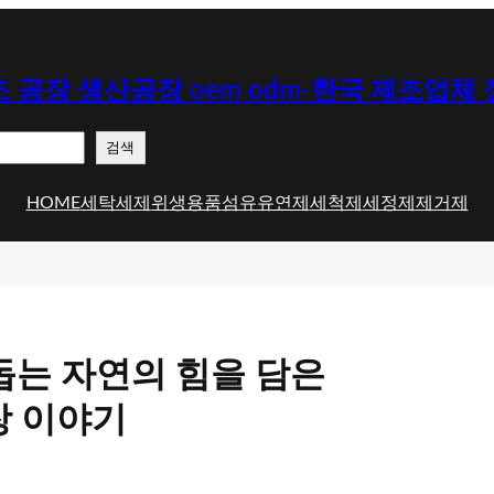
 공장 생산공장 oem odm-한국 제조업체
검색
HOME
세탁세제
위생용품
섬유유연제
세척제
세정제
제거제
돕는 자연의 힘을 담은
장 이야기