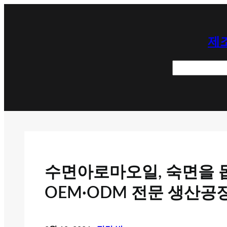
콘
텐
제조
츠
로
검
바
색
로
가
기
수면아로마오일, 숙면을 
OEM·ODM 전문 생산공