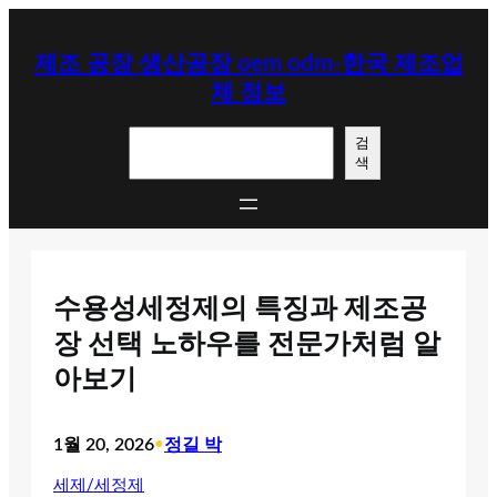
콘
텐
제조 공장 생산공장 oem odm-한국 제조업
츠
체 정보
로
바
검
로
검
색
색
가
기
수용성세정제의 특징과 제조공
장 선택 노하우를 전문가처럼 알
아보기
1월 20, 2026
•
정길 박
세제/세정제