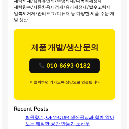
세탁세제/섬유유연제/주방세제/다목적세정제
세탁향수/자동차용세정제/유리세정제/발수코팅제
얼룩제거제/안티포그/디퓨저 등 다양한 제품 주문 개
발 생산
제품 개발/생산 문의
010-8693-0182
▼ 클릭하면 카카오톡 상담으로 연결됩니다
Recent Posts
병원향기, OEM·ODM 생산공장과 함께 알아
보는 쾌적한 공간 만들기 노하우