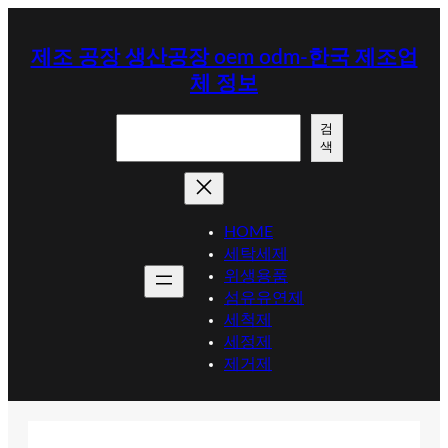
콘
텐
제조 공장 생산공장 oem odm-한국 제조업
츠
체 정보
로
바
검
로
검
색
색
가
기
HOME
세탁세제
위생용품
섬유유연제
세척제
세정제
제거제