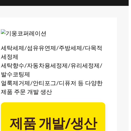
세탁세제/섬유유연제/주방세제/다목적
세정제
세탁향수/자동차용세정제/유리세정제/
발수코팅제
얼룩제거제/안티포그/디퓨저 등 다양한
제품 주문 개발 생산
제품 개발/생산