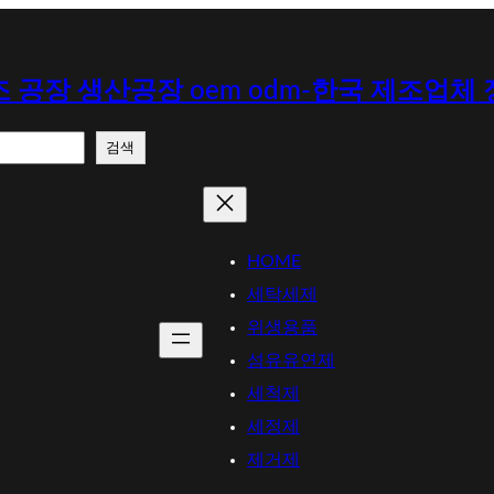
 공장 생산공장 oem odm-한국 제조업체
검색
HOME
세탁세제
위생용품
섬유유연제
세척제
세정제
제거제