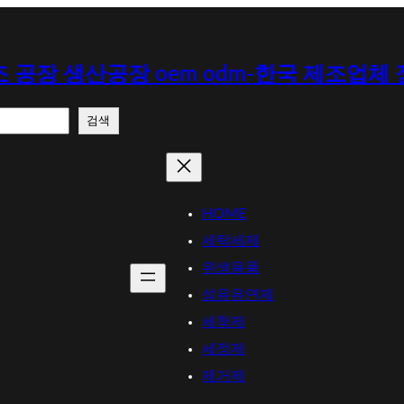
 공장 생산공장 oem odm-한국 제조업체
검색
HOME
세탁세제
위생용품
섬유유연제
세척제
세정제
제거제