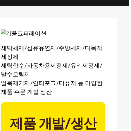
세탁세제/섬유유연제/주방세제/다목적
세정제
세탁향수/자동차용세정제/유리세정제/
발수코팅제
얼룩제거제/안티포그/디퓨저 등 다양한
제품 주문 개발 생산
제품 개발/생산